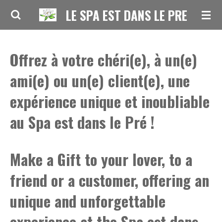
LE SPA EST DANS LE PRE
Passer
au
contenu
Offrez à votre chéri(e), à un(e)
principal
ami(e) ou un(e) client(e), une
expérience unique et inoubliable
au Spa est dans le Pré !
Make a Gift to your lover, to a
friend or a customer, offering an
unique and unforgettable
experience at the Spa est dans